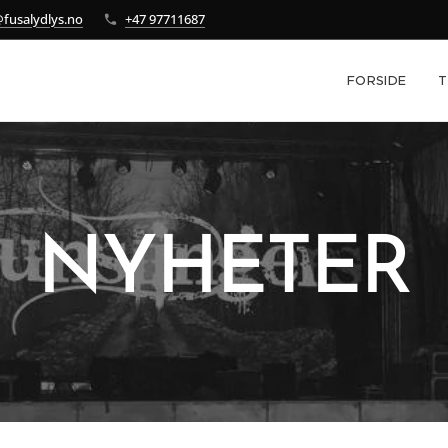
fusalydlys.no
+47 97711687
FORSIDE
T
NYHETER