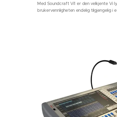
Med Soundcraft Vi1 er den velkjente Vi l
brukervennligheten endelig tilgjengelig i et