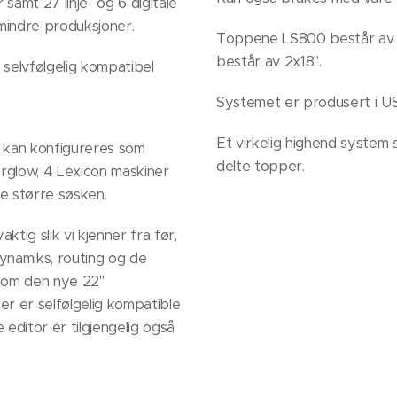
 samt 27 linje- og 6 digitale
mindre produksjoner.
Toppene LS800 består av 
består av 2x18".
 selvfølgelig kompatibel
.
Systemet er produsert i U
Et virkelig highend system 
8 kan konfigureres som
delte topper.
rglow, 4 Lexicon maskiner
ne større søsken.
ktig slik vi kjenner fra før,
ynamiks, routing og de
nnom den nye 22"
er er selfølgelig kompatible
e editor er tilgjengelig også