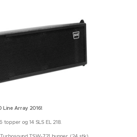
 Line Array 2016!
6 topper og 14 SLS EL 218.
 Turbosound TSW-721 bunner. (24 stk)