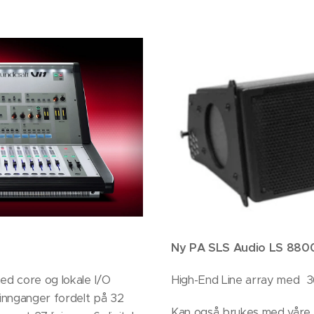
Ny PA SLS Audio LS 8800
ed core og lokale I/O
High-End Line array med 3
e innganger fordelt på 32
Kan også brukes med våre