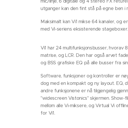
mic/linje, 6 digitale og 4 stereo FX returer
utganger kan den fint stå på egne ben i 
Maksimalt kan Vi1 mikse 64 kanaler, og er
med Vi-seriens eksisterende stageboxer
Vi1 har 24 multifunksjonsbusser, hvorav 
matrise, og LCR. Den har også arvet fade
og BSS grafiske EQ på alle busser fra si
Software, funksjoner og kontroller er nøya
dog med en kompakt og ny layout. EQ, d
andre funksjonene er nå tilgjengelig gje
"widescreen Vistonics" skjermen. Show-fil
mellom alle Vi-miksere, og Virtual Vi offlin
for Vi1.