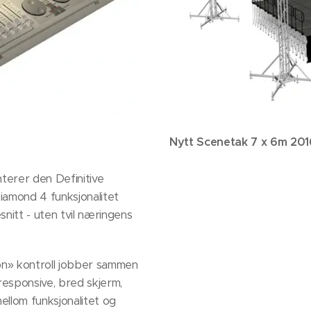
Nytt Scenetak 7 x 6m 201
terer den Definitive
iamond 4 funksjonalitet
nitt - uten tvil næringens
 on» kontroll jobber sammen
responsive, bred skjerm,
ellom funksjonalitet og